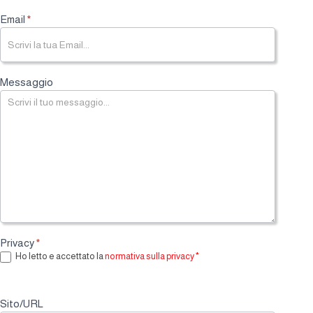
F
Email
*
o
o
t
e
r
Messaggio
F
o
r
m
Privacy
*
Ho letto e accettato la
normativa sulla privacy
*
Sito/URL