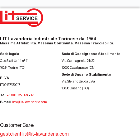
LIT Lavanderia Industriale Torinese dal 1964
Massima Affidabilità. Massima Continuità. Massima Tracciabilità.
Sede legale
Sede di Casalgrasso Stabilimento
C.so Stati Uniti n° 41
Via Carmagnola, 24/22
10024 Torino (TO)
12030 Casalgrasso (CN)
Sede di Busano Stabilimento
P.IVA
Via Stefano Bruda 35/a
IT00487370017
10080 Busano (TO)
Tel:
+39 011 9755 124
-
125
E-mail:
info@lit-lavanderia.com
Customer Care:
gestclientilit@lit-lavanderia.com