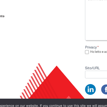
r
m
nto
Privacy
*
Ho letto e a
Sito/URL
erience on our website. If you continue to use this site we will assum