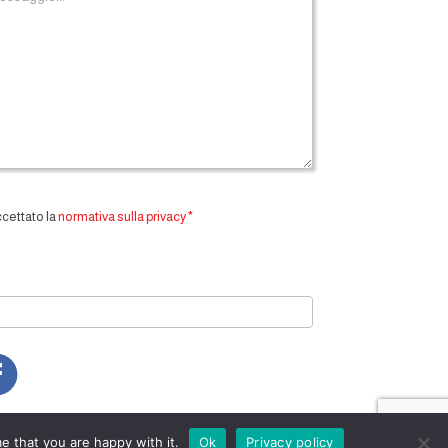
ccettato la
normativa sulla privacy
*
e that you are happy with it.
Ok
Privacy policy