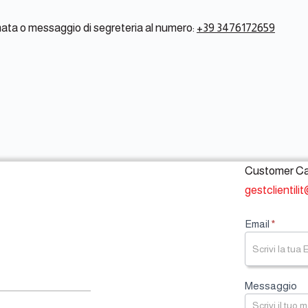
iamata o messaggio di segreteria al numero:
+39 3476172659
Customer Ca
gestclientili
F
Email
*
o
o
t
e
r
Messaggio
F
o