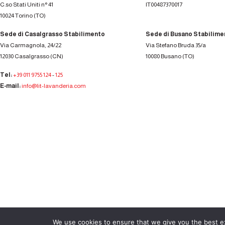
C.so Stati Uniti n° 41
IT00487370017
10024 Torino (TO)
Sede di Casalgrasso Stabilimento
Sede di Busano Stabilime
Via Carmagnola, 24/22
Via Stefano Bruda 35/a
12030 Casalgrasso (CN)
10080 Busano (TO)
Tel:
+39 011 9755 124
-
125
E-mail:
info@lit-lavanderia.com
We use cookies to ensure that we give you the best exp